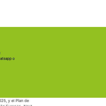
e
hatsapp o